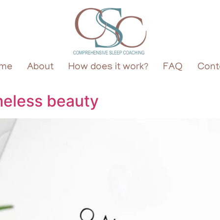
me
About
How does it work?
FAQ
Cont
meless beauty